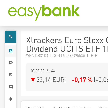
Xtrackers Euro Stoxx 
Dividend UCITS ETF 
WKN DBX1D3 | ISIN LU0292095535 | ETF
07.08.26 21:46
32,14
EUR
-0,17 %
(
-0,0