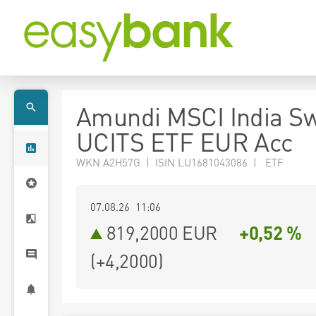
Amundi MSCI India Sw
UCITS ETF EUR Acc
WKN A2H57G | ISIN LU1681043086 | ETF
07.08.26 11:06
819,2000
EUR
+0,52 %
(
+4,2000
)