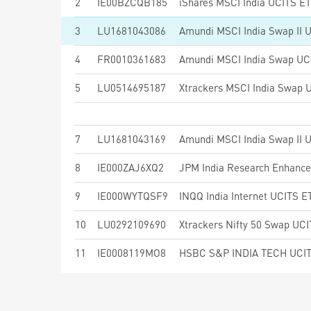
2
IE00BZCQB185
iShares MSCI India UCITS ET
3
LU1681043086
Amundi MSCI India Swap II 
4
FR0010361683
Amundi MSCI India Swap UC
5
LU0514695187
Xtrackers MSCI India Swap 
7
LU1681043169
Amundi MSCI India Swap II 
8
IE000ZAJ6XQ2
9
IE000WYTQSF9
INQQ India Internet UCITS E
10
LU0292109690
Xtrackers Nifty 50 Swap UC
11
IE0008119MO8
HSBC S&P INDIA TECH UCIT