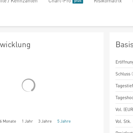
file / Kennzahlen
Chart-Pro
Risikomatrix
twicklung
Basi
Eröffnun
Schluss
Tagestie
Tagesho
Vol. (EUR
6 Monate
1 Jahr
3 Jahre
5 Jahre
Vol. Stk.