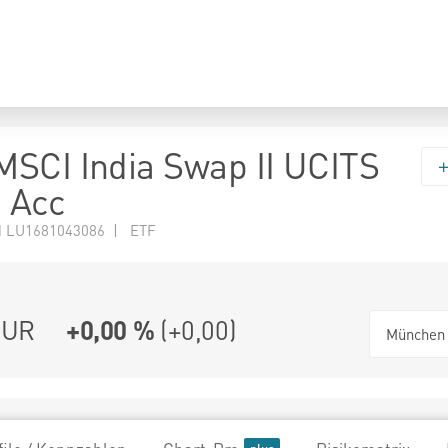
SCI India Swap II UCITS
 Acc
N LU1681043086 | ETF
UR
+0,00 %
(
+0,00
)
München