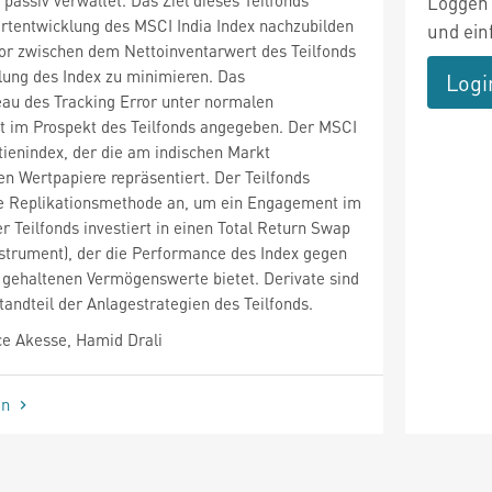
Loggen 
ertentwicklung des MSCI India Index nachzubilden
und ein
or zwischen dem Nettoinventarwert des Teilfonds
lung des Index zu minimieren. Das
Logi
eau des Tracking Error unter normalen
t im Prospekt des Teilfonds angegeben. Der MSCI
ktienindex, der die am indischen Markt
n Wertpapiere repräsentiert. Der Teilfonds
te Replikationsmethode an, um ein Engagement im
r Teilfonds investiert in einen Total Return Swap
nstrument), der die Performance des Index gegen
 gehaltenen Vermögenswerte bietet. Derivate sind
tandteil der Anlagestrategien des Teilfonds.
e Akesse, Hamid Drali
en