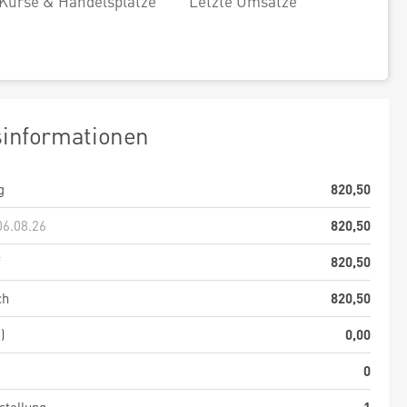
Kurse & Handelsplätze
Letzte Umsätze
sinformationen
g
820,50
06.08.26
820,50
f
820,50
ch
820,50
)
0,00
0