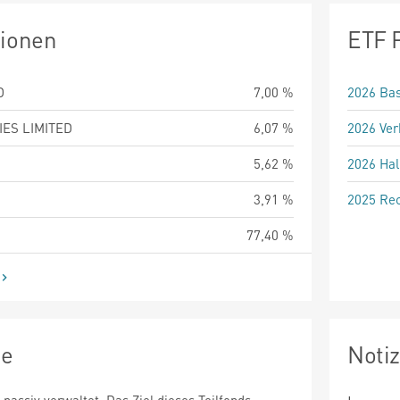
tionen
ETF 
D
7,00 %
2026 Bas
ES LIMITED
6,07 %
2026 Ver
5,62 %
2026 Hal
3,91 %
2025 Rec
77,40 %
ie
Noti
 passiv verwaltet. Das Ziel dieses Teilfonds