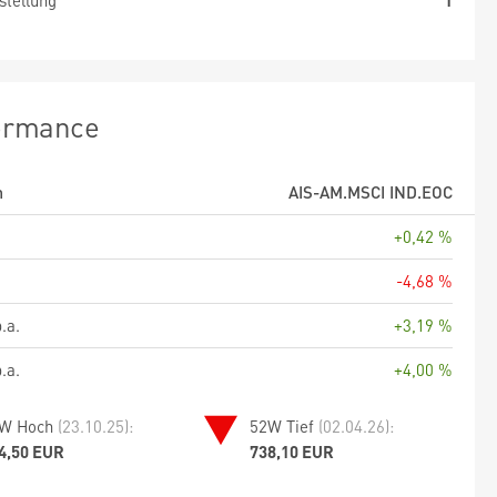
stellung
1
ormance
m
AIS-AM.MSCI IND.EOC
+0,42 %
-4,68 %
.a.
+3,19 %
.a.
+4,00 %
W Hoch
(23.10.25):
52W Tief
(02.04.26):
4,50 EUR
738,10 EUR