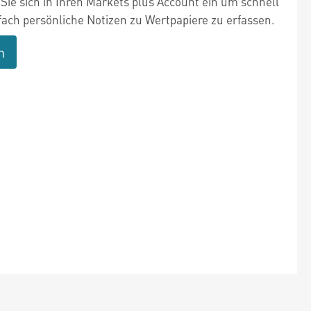
Sie sich in Ihren Markets plus Account ein um schnell
fach persönliche Notizen zu Wertpapiere zu erfassen.
n