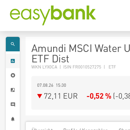
Amundi MSCI Water 
ETF Dist
WKN LYX0CA | ISIN FR0010527275 | ETF
07.08.26 15:30
72,11
EUR
-0,52 %
(
-0,3