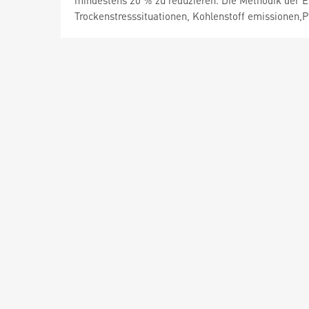
mindestens 20 % zu reduzieren. Die Methodik der 
Trockenstresssituationen, Kohlenstoff emissionen