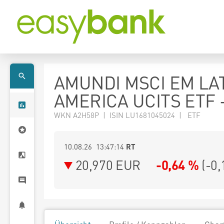
AMUNDI MSCI EM LA
AMERICA UCITS ETF 
WKN A2H58P | ISIN LU1681045024 | ETF
10.08.26 13:47:14
RT
20,970
EUR
-0,64 %
(
-0,