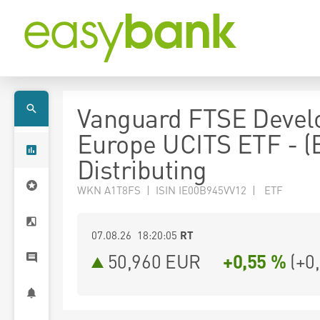
Vanguard FTSE Devel
Europe UCITS ETF - (
Distributing
WKN A1T8FS | ISIN IE00B945VV12 | ETF
07.08.26 18:20:05
RT
50,960
EUR
+0,55 %
(
+0