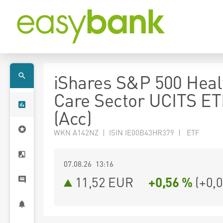
iShares S&P 500 Heal
Care Sector UCITS E
(Acc)
WKN A142NZ | ISIN IE00B43HR379 | ETF
07.08.26 13:16
11,52
EUR
+0,56 %
(
+0,