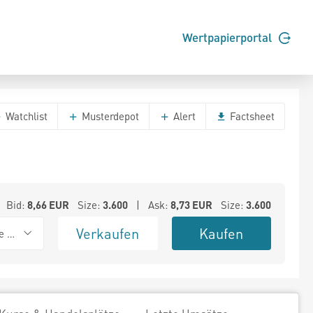
Wertpapierportal
Watchlist
Musterdepot
Alert
Factsheet
Bid:
8,66
EUR
Size:
3.600
| Ask:
8,73
EUR
Size:
3.600
Verkaufen
Kaufen
e BSX