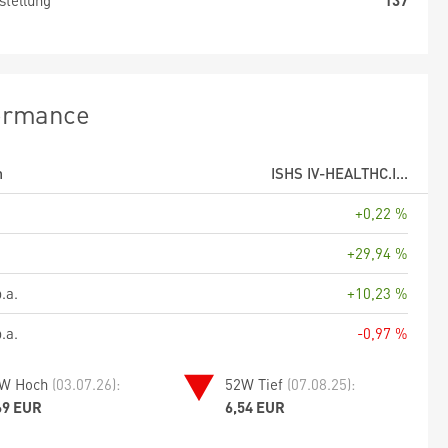
stellung
137
ormance
m
ISHS IV-HEALTHC.I...
+0,22 %
+29,94 %
.a.
+10,23 %
.a.
-0,97 %
W Hoch
(03.07.26):
52W Tief
(07.08.25):
69 EUR
6,54 EUR