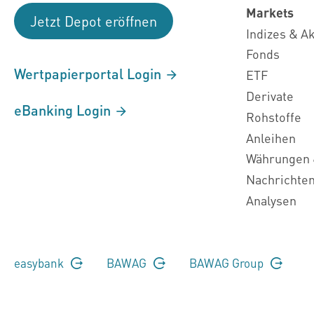
Markets
Jetzt Depot eröffnen
Indizes & A
Fonds
Wertpapierportal Login
ETF
Derivate
eBanking Login
Rohstoffe
Anleihen
Währungen 
Nachrichte
Analysen
easybank
BAWAG
BAWAG Group