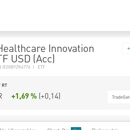
Healthcare Innovation
F USD (Acc)
N IE00BYZK4776 | ETF
7
RT
R
+1,69 %
(
+0,14
)
TradeGat