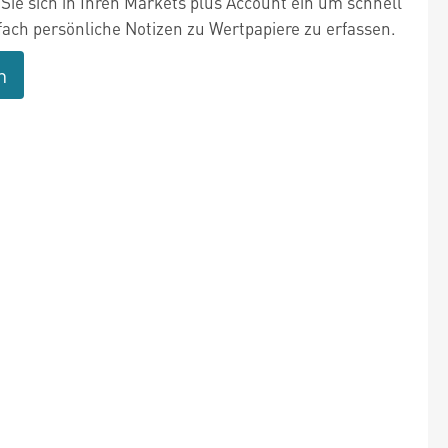
Sie sich in Ihren Markets plus Account ein um schnell
fach persönliche Notizen zu Wertpapiere zu erfassen.
n