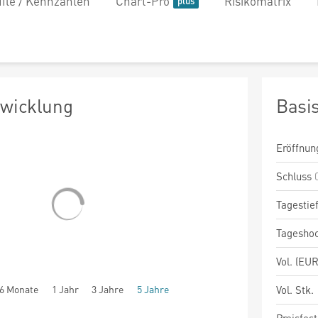
file / Kennzahlen
Chart-Pro
Risikomatrix
twicklung
Basi
Eröffnun
Schluss
Tagestie
Tagesho
Vol. (EUR
6 Monate
1 Jahr
3 Jahre
5 Jahre
Vol. Stk.