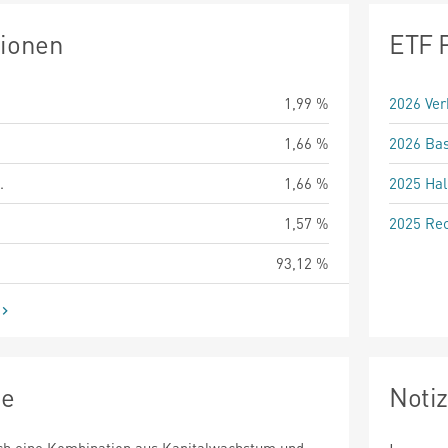
tionen
ETF 
1,99 %
2026 Ver
1,66 %
2026 Bas
.
1,66 %
2025 Hal
1,57 %
2025 Rec
93,12 %
ie
Noti
rch eine Kombination aus Kapitalwachstum und