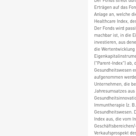
Erträgen auf das Fon
Anlage an, welche d
Healthcare Index, de
Der Fonds wird passi
machbar ist, in die E
investieren, aus den
die Wertentwicklung 
Eigenkapitalinstrum
("Parent-Index") ab,
Gesundheitswesen er
aufgenommen werden
Unternehmen, die ber
Jahresumsatzes aus 
Gesundheitsinnovatio
Immuntherapie (z. B
Gesundheitswesen. D
Index aus, die vom I
Geschäftsbereichen/-
Verkaufsprospekt des