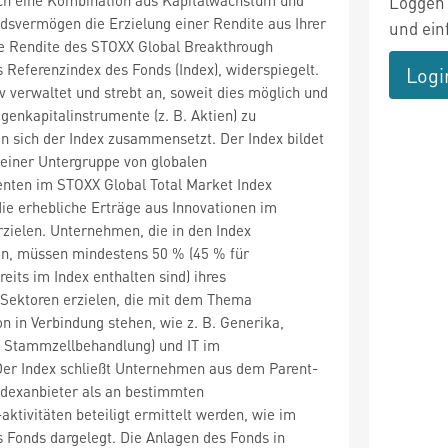
Loggen 
dsvermögen die Erzielung einer Rendite aus Ihrer
und ein
ie Rendite des STOXX Global Breakthrough
s Referenzindex des Fonds (Index), widerspiegelt.
Logi
v verwaltet und strebt an, soweit dies möglich und
igenkapitalinstrumente (z. B. Aktien) zu
en sich der Index zusammensetzt. Der Index bildet
einer Untergruppe von globalen
enten im STOXX Global Total Market Index
 die erhebliche Erträge aus Innovationen im
zielen. Unternehmen, die in den Index
, müssen mindestens 50 % (45 % für
eits im Index enthalten sind) ihres
Sektoren erzielen, die mit dem Thema
n in Verbindung stehen, wie z. B. Generika,
. Stammzellbehandlung) und IT im
er Index schließt Unternehmen aus dem Parent-
ndexanbieter als an bestimmten
aktivitäten beteiligt ermittelt werden, wie im
 Fonds dargelegt. Die Anlagen des Fonds in