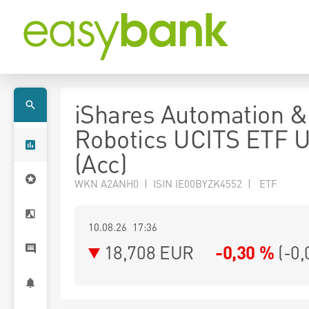
iShares Automation &
Robotics UCITS ETF 
(Acc)
WKN A2ANH0 | ISIN IE00BYZK4552 | ETF
10.08.26 17:36
18,708
EUR
-0,30 %
(
-0,