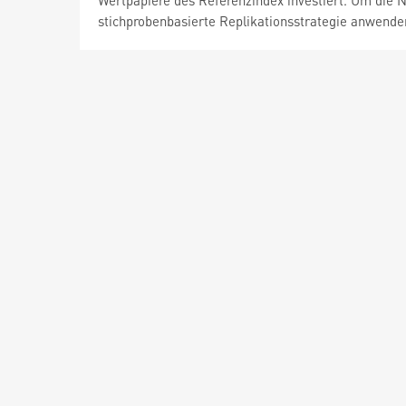
Wertpapiere des Referenzindex investiert. Um die 
stichprobenbasierte Replikationsstrategie anwende