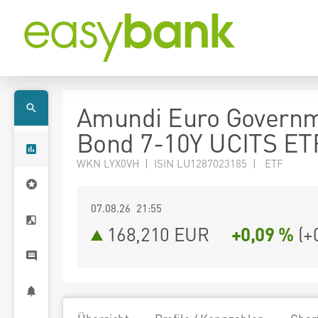
Amundi Euro Govern
Bond 7-10Y UCITS ET
WKN LYX0VH | ISIN LU1287023185 | ETF
07.08.26 21:55
168,210
EUR
+0,09 %
(
+