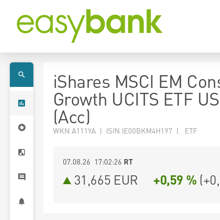
iShares MSCI EM Co
Growth UCITS ETF U
(Acc)
WKN A111YA | ISIN IE00BKM4H197 | ETF
07.08.26 17:02:26
RT
31,665
EUR
+0,59 %
(
+0