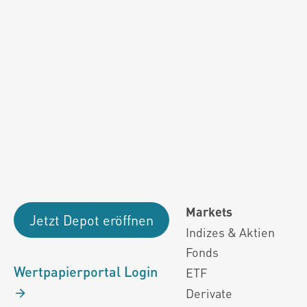
Fondsdaten und g
Performanceergebnisse der Vergange
Alle Kursinformationen sind nach den Bestimmung
Markets
Jetzt Depot eröffnen
Indizes & Aktien
Fonds
Wertpapierportal Login
ETF
Derivate