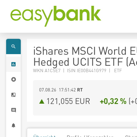
iShares MSCI World 
Hedged UCITS ETF (A
WKN A1C5E7 | ISIN IE00B441G979 | ETF
07.08.26 17:51:42
RT
121,055
EUR
+0,32 %
(
+