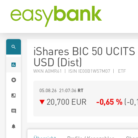
iShares BIC 50 UCITS
USD (Dist)
WKN A0MR61 | ISIN IE00B1W57M07 | ETF
05.08.26 21:07:36
RT
20,700
EUR
-0,65 %
(
-0,