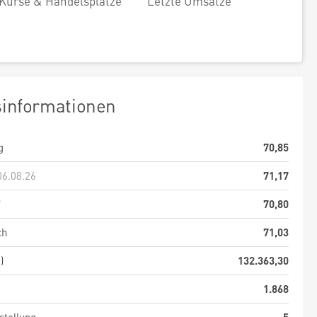
Kurse & Handelsplätze
Letzte Umsätze
sinformationen
g
70,85
06.08.26
71,17
f
70,80
ch
71,03
)
132.363,30
1.868