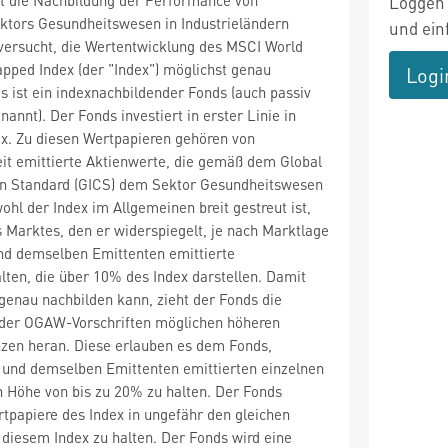
Loggen 
tors Gesundheitswesen in Industrieländern
und ein
versucht, die Wertentwicklung des MSCI World
pped Index (der "Index") möglichst genau
Logi
s ist ein indexnachbildender Fonds (auch passiv
annt). Der Fonds investiert in erster Linie in
x. Zu diesen Wertpapieren gehören von
t emittierte Aktienwerte, die gemäß dem Global
ion Standard (GICS) dem Sektor Gesundheitswesen
ohl der Index im Allgemeinen breit gestreut ist,
 Marktes, den er widerspiegelt, je nach Marktlage
nd demselben Emittenten emittierte
ten, die über 10% des Index darstellen. Damit
genau nachbilden kann, zieht der Fonds die
 der OGAW-Vorschriften möglichen höheren
nzen heran. Diese erlauben es dem Fonds,
n und demselben Emittenten emittierten einzelnen
 Höhe von bis zu 20% zu halten. Der Fonds
ertpapiere des Index in ungefähr den gleichen
diesem Index zu halten. Der Fonds wird eine