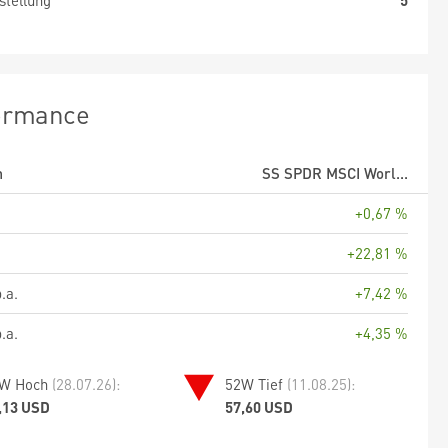
stellung
5
ormance
m
SS SPDR MSCI Worl...
+0,67 %
+22,81 %
.a.
+7,42 %
.a.
+4,35 %
W Hoch
(28.07.26):
52W Tief
(11.08.25):
,13 USD
57,60 USD