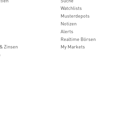
ktien
Suche
Watchlists
Musterdepots
Notizen
Alerts
Realtime Börsen
& Zinsen
My Markets
n