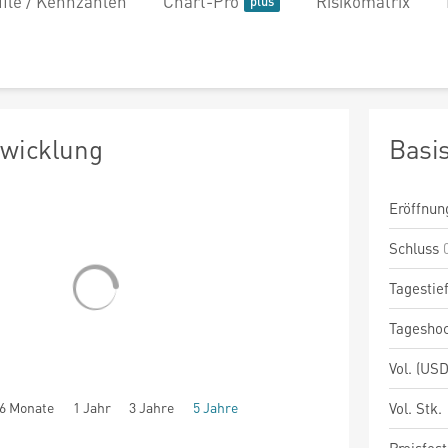
file / Kennzahlen
Chart-Pro
Risikomatrix
twicklung
Basi
Eröffnun
Schluss
Tagestie
Tagesho
Vol. (USD
6 Monate
1 Jahr
3 Jahre
5 Jahre
Vol. Stk.