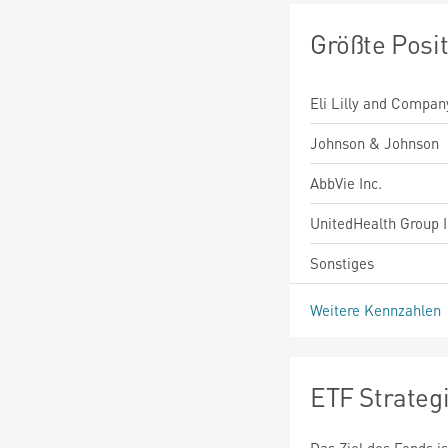
Größte Posi
Eli Lilly and Compan
Johnson & Johnson
AbbVie Inc.
UnitedHealth Group I
Sonstiges
Weitere Kennzahlen
ETF Strateg
Das Ziel des Fonds i