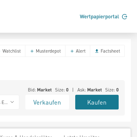
Wertpapierportal
Watchlist
Musterdepot
Alert
Factsheet
Bid:
Market
Size:
0
| Ask:
Market
Size:
0
Verkaufen
Kaufen
s Exchange