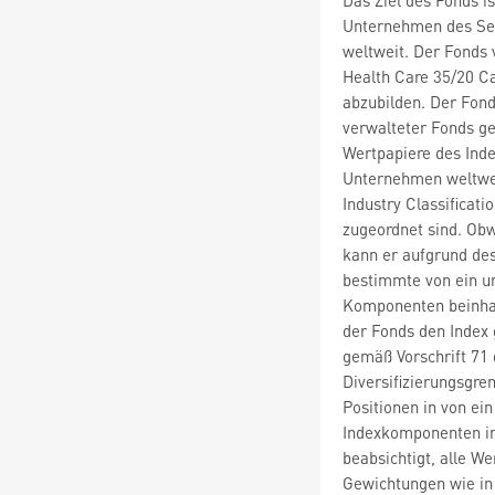
Unternehmen des Sek
weltweit. Der Fonds 
Health Care 35/20 Ca
abzubilden. Der Fond
verwalteter Fonds gen
Wertpapiere des Inde
Unternehmen weltwei
Industry Classificat
zugeordnet sind. Obw
kann er aufgrund des
bestimmte von ein u
Komponenten beinhal
der Fonds den Index 
gemäß Vorschrift 71
Diversifizierungsgre
Positionen in von ei
Indexkomponenten in
beabsichtigt, alle W
Gewichtungen wie in 