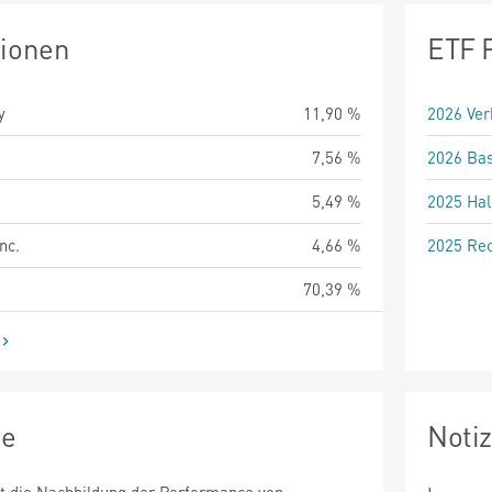
tionen
ETF 
y
11,90 %
2026 Ver
7,56 %
2026 Bas
5,49 %
2025 Hal
nc.
4,66 %
2025 Rec
70,39 %
ie
Noti
st die Nachbildung der Performance von