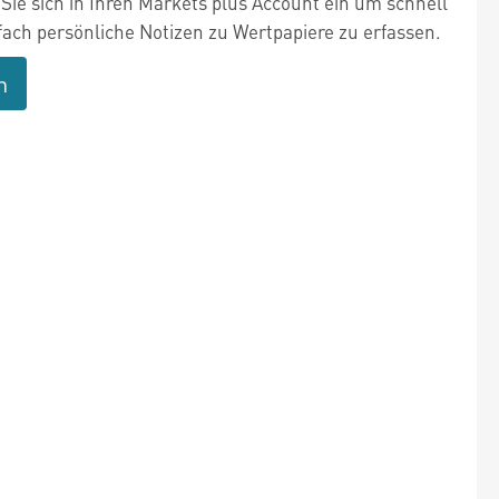
Sie sich in Ihren Markets plus Account ein um schnell
fach persönliche Notizen zu Wertpapiere zu erfassen.
n