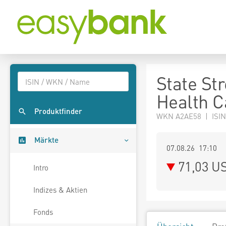
State St
Health C
Produktfinder
WKN A2AE58 | ISI
Märkte
07.08.26 17:10
71,03
U
Intro
Indizes & Aktien
Fonds