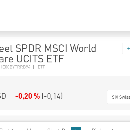
reet SPDR MSCI World
are UCITS ETF
N IE00BYTRRB94 | ETF
SD
-0,20 %
(
-0,14
)
SIX Swis