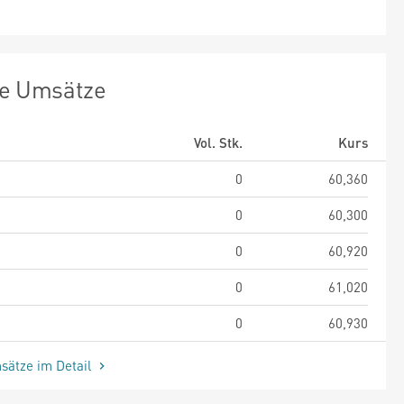
te Umsätze
Vol. Stk.
Kurs
0
60,360
0
60,300
0
60,920
0
61,020
0
60,930
sätze im Detail