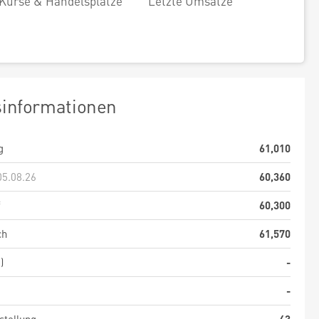
Kurse & Handelsplätze
Letzte Umsätze
sinformationen
g
61,010
05.08.26
60,360
f
60,300
ch
61,570
)
-
-