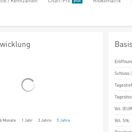
file / Kennzahlen
Chart-Pro
Risikomatrix
twicklung
Basi
Eröffnun
Schluss
Tagestie
Tagesho
Vol. (EUR
6 Monate
1 Jahr
3 Jahre
5 Jahre
Vol. Stk.