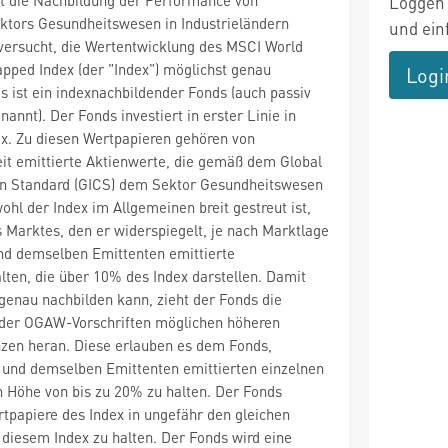
Loggen 
tors Gesundheitswesen in Industrieländern
und ein
versucht, die Wertentwicklung des MSCI World
pped Index (der "Index") möglichst genau
Logi
s ist ein indexnachbildender Fonds (auch passiv
annt). Der Fonds investiert in erster Linie in
x. Zu diesen Wertpapieren gehören von
t emittierte Aktienwerte, die gemäß dem Global
ion Standard (GICS) dem Sektor Gesundheitswesen
ohl der Index im Allgemeinen breit gestreut ist,
 Marktes, den er widerspiegelt, je nach Marktlage
nd demselben Emittenten emittierte
ten, die über 10% des Index darstellen. Damit
genau nachbilden kann, zieht der Fonds die
 der OGAW-Vorschriften möglichen höheren
nzen heran. Diese erlauben es dem Fonds,
n und demselben Emittenten emittierten einzelnen
 Höhe von bis zu 20% zu halten. Der Fonds
ertpapiere des Index in ungefähr den gleichen
diesem Index zu halten. Der Fonds wird eine