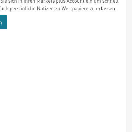
Sie sich in Ihren Markets plus Account ein um schnell
fach persönliche Notizen zu Wertpapiere zu erfassen.
n