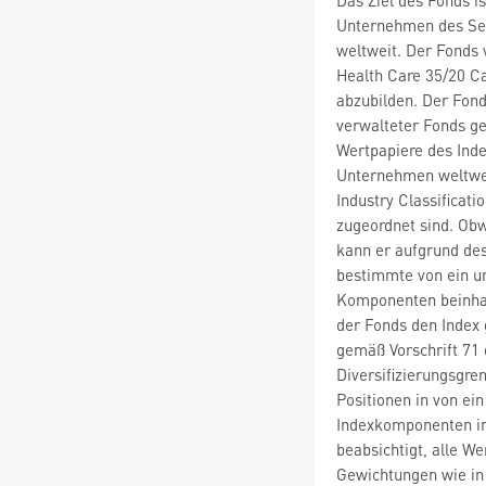
Unternehmen des Sek
weltweit. Der Fonds 
Health Care 35/20 Ca
abzubilden. Der Fond
verwalteter Fonds gen
Wertpapiere des Inde
Unternehmen weltwei
Industry Classificat
zugeordnet sind. Obw
kann er aufgrund des
bestimmte von ein u
Komponenten beinhal
der Fonds den Index 
gemäß Vorschrift 71
Diversifizierungsgre
Positionen in von ei
Indexkomponenten in
beabsichtigt, alle W
Gewichtungen wie in 