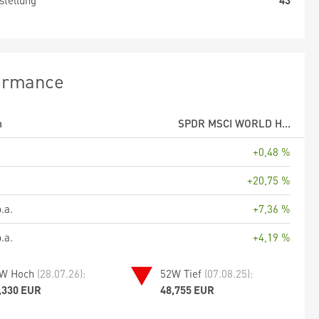
stellung
43
ormance
m
SPDR MSCI WORLD H...
+0,48 %
+20,75 %
.a.
+7,36 %
.a.
+4,19 %
W Hoch
(28.07.26):
52W Tief
(07.08.25):
,330 EUR
48,755 EUR