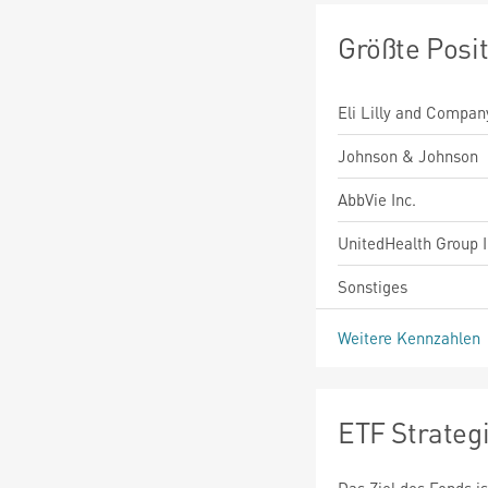
Größte Posi
Eli Lilly and Compan
Johnson & Johnson
AbbVie Inc.
UnitedHealth Group I
Sonstiges
Weitere Kennzahlen
ETF Strateg
Das Ziel des Fonds i