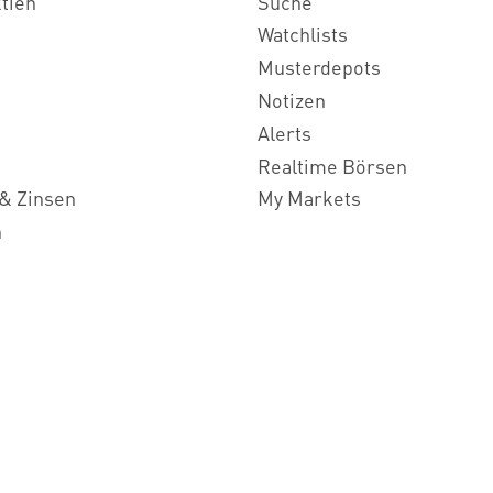
ktien
Suche
Watchlists
Musterdepots
Notizen
Alerts
Realtime Börsen
& Zinsen
My Markets
n