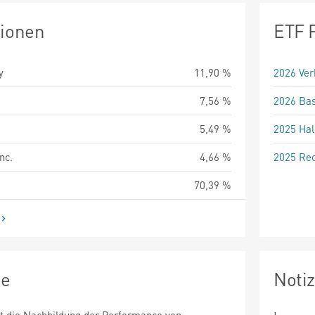
tionen
ETF 
y
11,90 %
2026 Ver
7,56 %
2026 Bas
5,49 %
2025 Hal
nc.
4,66 %
2025 Rec
70,39 %
ie
Noti
st die Nachbildung der Performance von