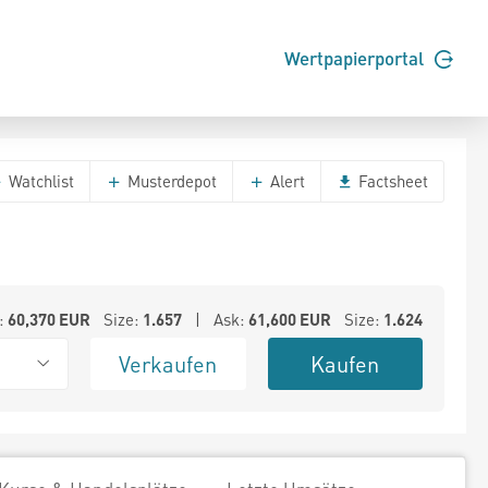
Wertpapierportal
Watchlist
Musterdepot
Alert
Factsheet
:
60,370
EUR
Size:
1.657
| Ask:
61,600
EUR
Size:
1.624
Verkaufen
Kaufen