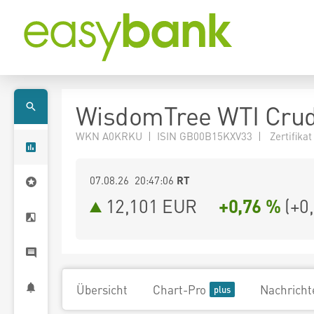
WisdomTree WTI Crud
WKN A0KRKU | ISIN GB00B15KXV33 | Zertifikat
07.08.26 20:47:06
RT
12,101
EUR
+0,76 %
(
+0
Übersicht
Chart-Pro
Nachricht