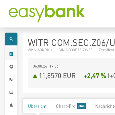
WITR COM.SEC.Z06/
WKN A0KRKU | ISIN GB00B15KXV33 | Zertifikat
06.08.26 17:36
11,8570
EUR
+2,47 %
(
+
Übersicht
Chart-Pro
Nachricht