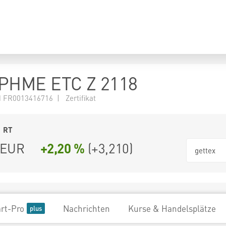
HME ETC Z 2118
FR0013416716 | Zertifikat
1
RT
EUR
+2,20 %
(
+3,210
)
gettex
rt-Pro
Nachrichten
Kurse & Handelsplätze