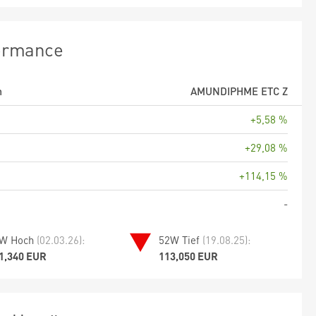
ormance
m
AMUNDIPHME ETC Z
+5,58 %
+29,08 %
+114,15 %
-
W Hoch
(02.03.26):
52W Tief
(19.08.25):
1,340 EUR
113,050 EUR