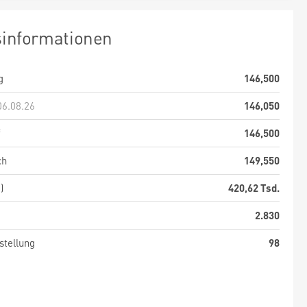
sinformationen
g
146,500
06.08.26
146,050
f
146,500
ch
149,550
)
420,62 Tsd.
2.830
stellung
98