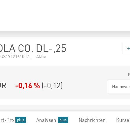
LA CO. DL-,25
 US1912161007 | Aktie
UR
-0,16 %
(
-0,12
)
Hannove
rt-Pro
Analysen
Nachrichten
Kurse