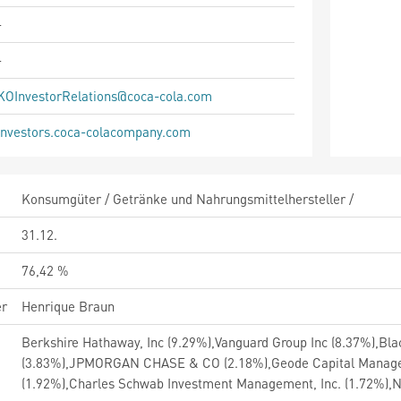
-
-
KOInvestorRelations@coca-cola.com
investors.coca-colacompany.com
Konsumgüter / Getränke und Nahrungsmittelhersteller /
31.12.
76,42 %
er
Henrique Braun
Berkshire Hathaway, Inc (9.29%),Vanguard Group Inc (8.37%),Blac
(3.83%),JPMORGAN CHASE & CO (2.18%),Geode Capital Managem
(1.92%),Charles Schwab Investment Management, Inc. (1.72%)