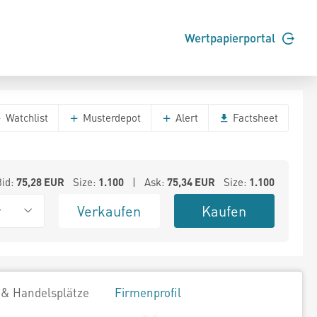
Wertpapierportal
Watchlist
Musterdepot
Alert
Factsheet
Bid:
75,28
EUR
Size:
1.100
| Ask:
75,34
EUR
Size:
1.100
Verkaufen
Kaufen
r
 & Handelsplätze
Firmenprofil