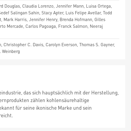
 Douglas, Claudia Lorenzo, Jennifer Mann, Luisa Ortega,
def Salingan Sahin, Stacy Apter, Luis Felipe Avellar, Todd
t, Mark Harris, Jennifer Henry, Brenda Hofmann, Gilles
erto Mercade, Carlos Pagoaga, Franck Salmon, Neeraj
n, Christopher C. Davis, Carolyn Everson, Thomas S. Gayner,
B. Weinberg
dustrie, das sich hauptsächlich mit der Herstellung,
Kernprodukten zählen kohlensäurehaltige
ekannt für seine ikonische Marke und sein
eicht.