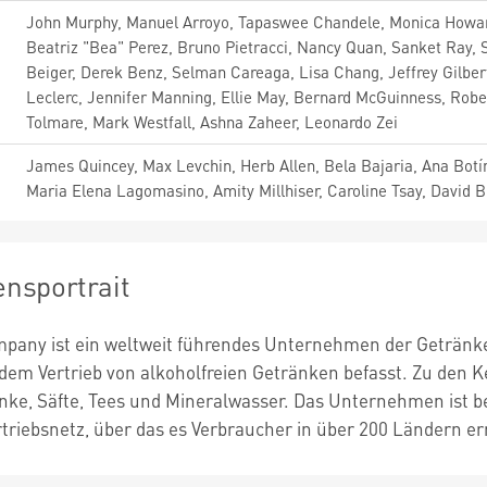
John Murphy, Manuel Arroyo, Tapaswee Chandele, Monica Howard
Beatriz "Bea" Perez, Bruno Pietracci, Nancy Quan, Sanket Ray, Se
Beiger, Derek Benz, Selman Careaga, Lisa Chang, Jeffrey Gilber
Leclerc, Jennifer Manning, Ellie May, Bernard McGuinness, Rob
Tolmare, Mark Westfall, Ashna Zaheer, Leonardo Zei
James Quincey, Max Levchin, Herb Allen, Bela Bajaria, Ana Botí
Maria Elena Lagomasino, Amity Millhiser, Caroline Tsay, David 
nsportrait
pany ist ein weltweit führendes Unternehmen der Getränkein
em Vertrieb von alkoholfreien Getränken befasst. Zu den 
nke, Säfte, Tees und Mineralwasser. Das Unternehmen ist b
triebsnetz, über das es Verbraucher in über 200 Ländern err