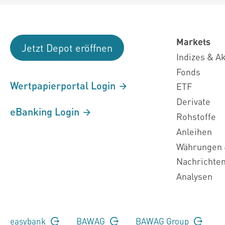
Markets
Jetzt Depot eröffnen
Indizes & A
Fonds
Wertpapierportal Login
ETF
Derivate
eBanking Login
Rohstoffe
Anleihen
Währungen 
Nachrichte
Analysen
easybank
BAWAG
BAWAG Group