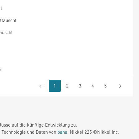
l
ttäuscht
äuscht
s
1
2
3
4
5
üsse auf die künftige Entwicklung zu.
. Technologie und Daten von
baha
. Nikkei 225 ©Nikkei Inc.