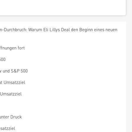
en-Durchbruch: Warum Eli Lillys Deal den Beginn eines neuen
fnungen fort
500
w und S&P 500
t Umsatzziel
Umsatzziel
unter Druck
satzziel