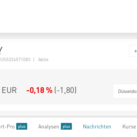
Y
 US5324571083 | Aktie
EUR
-0,18 %
(
-1,80
)
Düsseldo
rt-Pro
Analysen
Nachrichten
Kurse