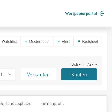
Wertpapierportal
Watchlist
Musterdepot
Alert
Factsheet
Bid:
-
| Ask:
-
Verkaufen
Kaufen
rf
 & Handelsplätze
Firmenprofil