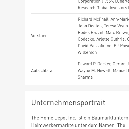
Corporation (1.55%),Char
Research Global Investors 
Richard McPhail, Ann-Marie
John Deaton, Teresa Wynn 
Rodes Bazzel, Marc Brown,
Vorstand
Godecke, Arlette Guthrie, C
David Passafiume, BJ Powe
Wilkerson
Edward P. Decker, Gerard J
Aufsichtsrat
Wayne M. Hewett, Manuel Ka
Sharma
Unternehmensportrait
The Home Depot Inc. ist ein Baumarktunter
Heimwerkermärkte unter dem Namen „The Hom