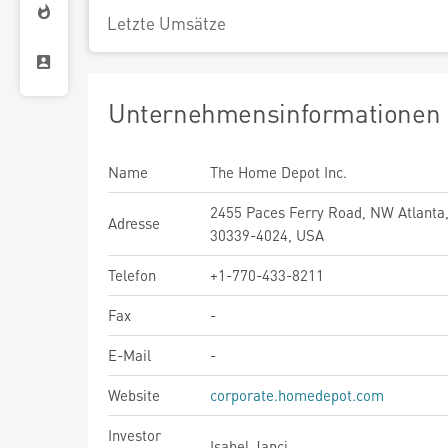
Letzte Umsätze
Unternehmensinformationen
Name
The Home Depot Inc.
2455 Paces Ferry Road, NW Atlanta,
Adresse
30339-4024, USA
Telefon
+1-770-433-8211
Fax
-
E-Mail
-
Website
corporate.homedepot.com
Investor
Isabel Janci