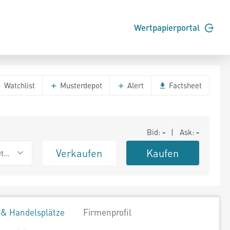
Wertpapierportal
Watchlist
Musterdepot
Alert
Factsheet
Bid:
-
| Ask:
-
Verkaufen
Kaufen
ther OTC
 & Handelsplätze
Firmenprofil