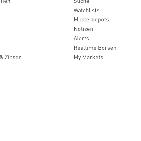
ktien
Suche
Watchlists
Musterdepots
Notizen
Alerts
Realtime Börsen
& Zinsen
My Markets
n