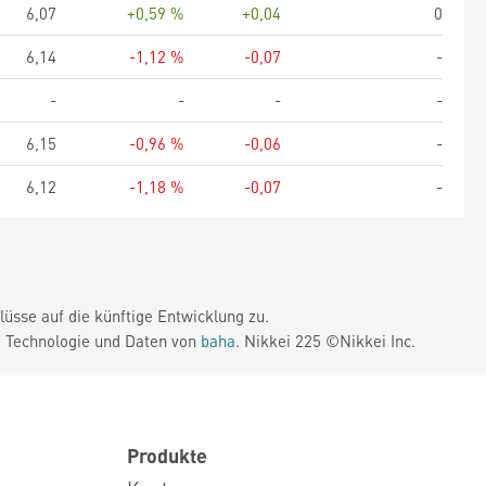
6,07
+0,59 %
+0,04
0
6,14
-1,12 %
-0,07
-
-
-
-
-
6,15
-0,96 %
-0,06
-
6,12
-1,18 %
-0,07
-
üsse auf die künftige Entwicklung zu.
. Technologie und Daten von
baha
. Nikkei 225 ©Nikkei Inc.
Produkte