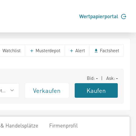
Wertpapierportal
Watchlist
Musterdepot
Alert
Factsheet
Bid:
-
| Ask:
-
Verkaufen
Kaufen
ther OTC
 & Handelsplätze
Firmenprofil