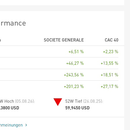
ormance
m
SOCIETE GENERALE
CAC 40
+6,51 %
+2,23 %
+46,27 %
+13,55 %
+243,56 %
+18,51 %
+201,23 %
+27,17 %
W Hoch
(05.08.26):
52W Tief
(26.08.25):
,3800 USD
59,9450 USD
enmeinungen