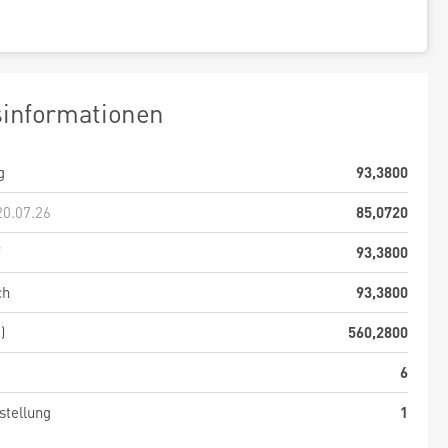
sinformationen
g
93,3800
20.07.26
85,0720
f
93,3800
ch
93,3800
)
560,2800
6
stellung
1