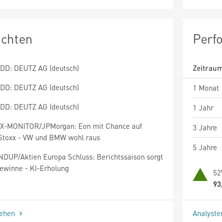
ichten
Perf
DD: DEUTZ AG (deutsch)
Zeitrau
DD: DEUTZ AG (deutsch)
1 Monat
DD: DEUTZ AG (deutsch)
1 Jahr
X-MONITOR/JPMorgan: Eon mit Chance auf
3 Jahre
Stoxx - VW und BMW wohl raus
5 Jahre
DUP/Aktien Europa Schluss: Berichtssaison sorgt
Gewinne - KI-Erholung
52
93
sehen
Analyst