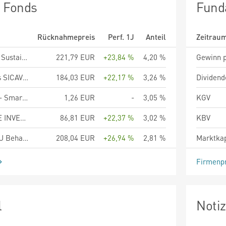
n Fonds
Fund
Rücknahmepreis
Perf. 1J
Anteil
Zeitrau
Nordea 1 - European Sustainable Stars Equity Fund - BP - EUR
221,79 EUR
+23,84 %
4,20 %
Gewinn p
Generali Investments SICAV Euro Equity DX EUR - Accumulation
184,03 EUR
+22,17 %
3,26 %
Dividend
Artemis Funds (Lux) - SmartGARP Pan-European Equity - A Accumulation EUR
1,26 EUR
-
3,05 %
KGV
HSBC RESPONSIBLE INVESTMENT FUNDS - SRI EUROLAND EQUITY AC
86,81 EUR
+22,37 %
3,02 %
KBV
DPAM B Equities EMU Behavioral Value - Klasse B
208,04 EUR
+26,94 %
2,81 %
Marktkap
Firmenpr
l
Noti