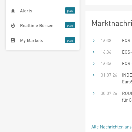
Alerts
Marktnachr
Realtime Börsen
My Markets
16:38
EQS-
16:36
EQS-
16:36
EQS-
31.07.26
INDE
Euro
30.07.26
ROUN
für 
Alle Nachrichten an