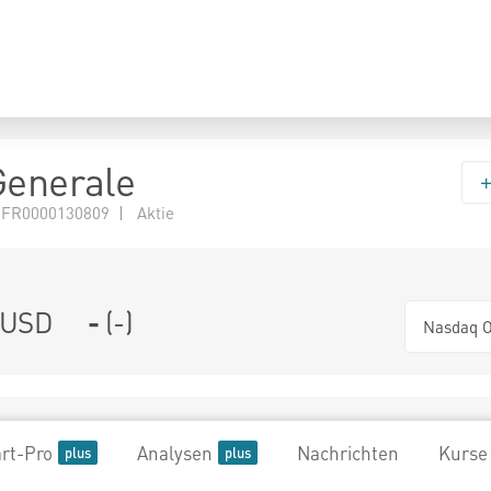
Generale
 FR0000130809 | Aktie
USD
-
(
-
)
Nasdaq O
rt-Pro
Analysen
Nachrichten
Kurse