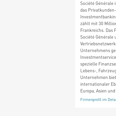
Société Générale 
das Privatkunden
Investmentbankin
zählt mit 30 Mill
Frankreichs. Das 
Société Générale 
Vertriebsnetzwerk
Unternehmens geh
Investmentservice
spezielle Finanzs
Lebens-, Fahrzeu
Unternehmen biet
internationaler Eb
Europa, Asien und
Firmenprofil im Deta