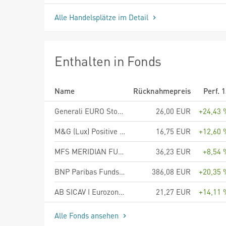
Alle Handelsplätze im Detail
Enthalten in Fonds
Name
Rücknahmepreis
Perf. 
Generali EURO Stock-Selection T
26,00 EUR
+24,43 
M&G (Lux) Positive Impact Fund EUR A Acc
16,75 EUR
+12,60 
MFS MERIDIAN FUNDS - CONTINENTAL EUROPEAN EQUITY FUND - Klasse A1 EUR
36,23 EUR
+8,54 
BNP Paribas Funds Euro Equity Classic Distribution
386,08 EUR
+20,35 
AB SICAV I Eurozone Growth Portfolio Class AX
21,27 EUR
+14,11 
Alle Fonds ansehen