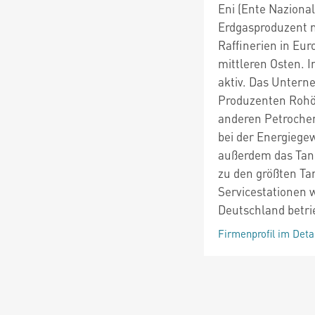
Eni (Ente Nazional
Erdgasproduzent m
Raffinerien in Eur
mittleren Osten. I
aktiv. Das Untern
Produzenten Rohöl
anderen Petrochem
bei der Energiege
außerdem das Tanks
zu den größten Ta
Servicestationen w
Deutschland betri
Firmenprofil im Deta