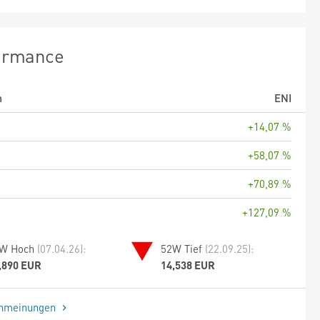
ormance
m
ENI
+14,07 %
+58,07 %
+70,89 %
+127,09 %
W Hoch
(07.04.26):
52W Tief
(22.09.25):
,890 EUR
14,538 EUR
enmeinungen