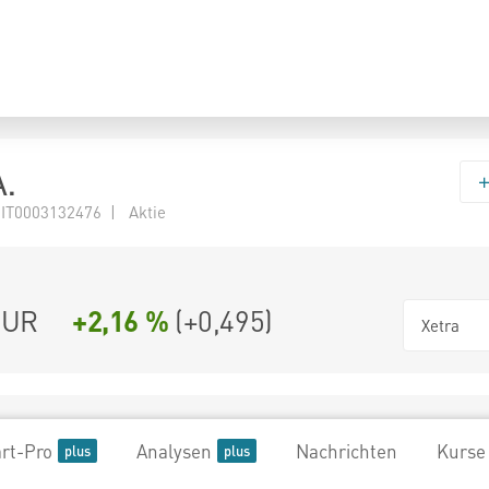
A.
IT0003132476 | Aktie
UR
+2,16 %
(
+0,495
)
Xetra
rt-Pro
Analysen
Nachrichten
Kurse