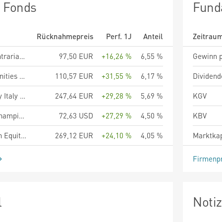
n Fonds
Fund
Rücknahmepreis
Perf. 1J
Anteil
Zeitrau
Fidecum SICAV - Contrarian Value Euroland C
97,50 EUR
+16,26 %
6,55 %
Gewinn p
iMGP Italian Opportunities Fund C EUR
110,57 EUR
+31,55 %
6,17 %
Dividend
Eurizon Fund - Equity Italy Smart Volatility R EUR Accumulation
247,64 EUR
+29,28 %
5,69 %
KGV
PA UCITS - Energy Champions Fund A Accumulating (USD)
72,63 USD
+27,29 %
4,50 %
KBV
Eurizon Fund - Italian Equity Opportunities R EUR Accumulation
269,12 EUR
+24,10 %
4,05 %
Marktkap
Firmenpr
l
Noti