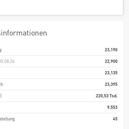
sinformationen
g
23,190
05.08.26
22,900
f
23,135
ch
23,395
)
220,53 Tsd.
9.553
stellung
45