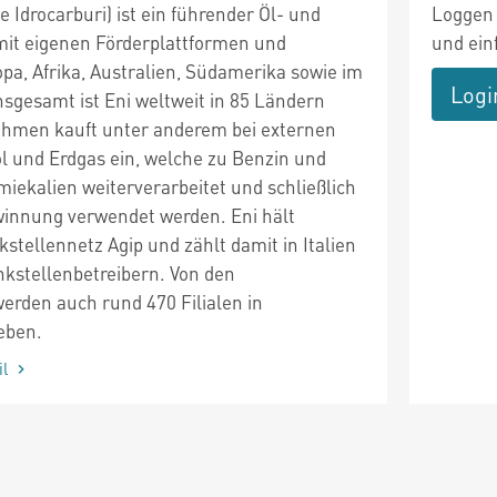
e Idrocarburi) ist ein führender Öl- und
Loggen 
it eigenen Förderplattformen und
und ein
opa, Afrika, Australien, Südamerika sowie im
Logi
nsgesamt ist Eni weltweit in 85 Ländern
ehmen kauft unter anderem bei externen
 und Erdgas ein, welche zu Benzin und
iekalien weiterverarbeitet und schließlich
winnung verwendet werden. Eni hält
tellennetz Agip und zählt damit in Italien
nkstellenbetreibern. Von den
erden auch rund 470 Filialen in
eben.
il