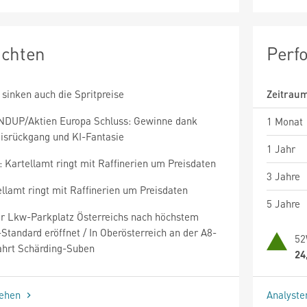
ichten
Perf
 sinken auch die Spritpreise
Zeitrau
DUP/Aktien Europa Schluss: Gewinne dank
1 Monat
eisrückgang und KI-Fantasie
1 Jahr
 Kartellamt ringt mit Raffinerien um Preisdaten
3 Jahre
llamt ringt mit Raffinerien um Preisdaten
5 Jahre
er Lkw-Parkplatz Österreichs nach höchstem
Standard eröffnet / In Oberösterreich an der A8-
52
ahrt Schärding-Suben
24
sehen
Analyst