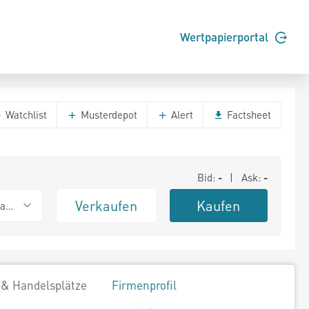
Wertpapierportal
Watchlist
Musterdepot
Alert
Factsheet
Bid:
-
| Ask:
-
Verkaufen
Kaufen
ank (Baadex)
 & Handelsplätze
Firmenprofil