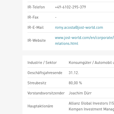
IR-Telefon
+49-6102-295-379
IR-Fax
-
IR-E-Mail
romy.acosta@jost-world.com
www.jost-world.com/en/corporate/
IR-Website
relations.html
Industrie / Sektor
Konsumgüter / Automobil un
Geschäftsjahresende
31.12.
Streubesitz
80,00 %
Vorstandsvorsitzender
Joachim Dürr
Allianz Global Investors 
Hauptaktionäre
Kempen Investment Manag