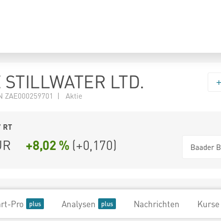
 STILLWATER LTD.
 ZAE000259701 | Aktie
7
RT
UR
+8,02 %
(
+0,170
)
Baader B
rt-Pro
Analysen
Nachrichten
Kurse