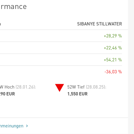
ormance
m
SIBANYE STILLWATER
+28,29 %
+22,46 %
+54,21 %
-36,03 %
W Hoch
(28.01.26):
52W Tief
(28.08.25):
290 EUR
1,550 EUR
enmeinungen