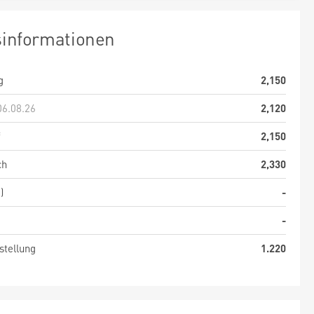
sinformationen
g
2,150
06.08.26
2,120
f
2,150
ch
2,330
)
-
-
stellung
1.220