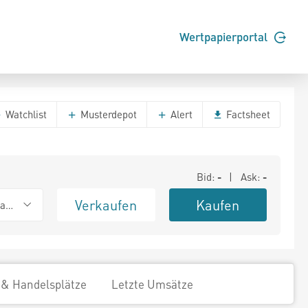
Wertpapierportal
Watchlist
Musterdepot
Alert
Factsheet
Bid:
-
| Ask:
-
Verkaufen
Kaufen
ank (Baadex)
 & Handelsplätze
Letzte Umsätze