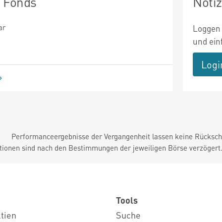
n Fonds
Noti
ar
Loggen 
und ein
Logi
Performanceergebnisse der Vergangenheit lassen keine Rückschl
tionen sind nach den Bestimmungen der jeweiligen Börse verzögert
Tools
ktien
Suche