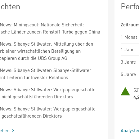
ichten
Perf
News: Miningscout: Nationale Sicherheit:
Zeitrau
ische Länder zünden Rohstoff-Turbo gegen China
1 Monat
News: Sibanye Stillwater: Mitteilung über den
1 Jahr
b einer wirtschaftlichen Beteiligung an
papieren durch die UBS Group AG
3 Jahre
News: Sibanye Stillwater: Sibanye-Stillwater
5 Jahre
nt Leiterin für Investor Relations
News: Sibanye Stillwater: Wertpapiergeschäfte
52
 nicht geschäftsführenden Direktors
4,
News: Sibanye Stillwater: Wertpapiergeschäfte
s geschäftsführenden Direktors
sehen
Analyst