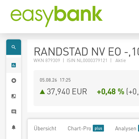
RANDSTAD NV EO -,1
WKN 879309 | ISIN NL0000379121 | Aktie
05.08.26 17:25
37,940
EUR
+0,48 %
(
+0
Übersicht
Chart-Pro
Analysen