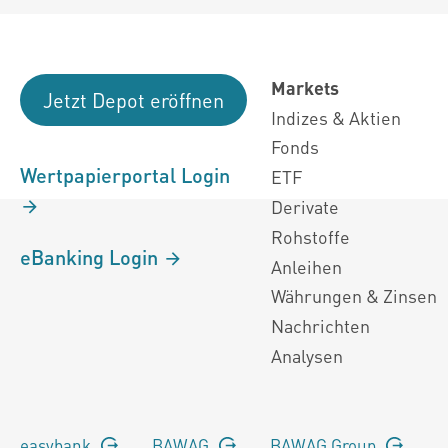
Markets
Jetzt Depot eröffnen
Indizes & Aktien
Fonds
Wertpapierportal Login
ETF
Derivate
Rohstoffe
eBanking Login
Anleihen
Währungen & Zinsen
Nachrichten
Analysen
easybank
BAWAG
BAWAG Group