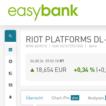
RIOT PLATFORMS DL-
WKN A2H51D | ISIN US7672921050 | Aktie
06.08.26 09:52:18
RT
18,654
EUR
+0,34 %
(
+0
Übersicht
Chart-Pro
Analysen