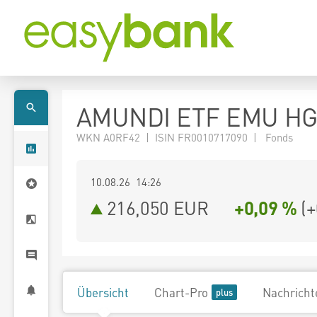
AMUNDI ETF EMU HGH
WKN A0RF42 | ISIN FR0010717090 | Fonds
10.08.26 14:26
216,050
EUR
+0,09 %
(
+
Übersicht
Chart-Pro
Nachricht