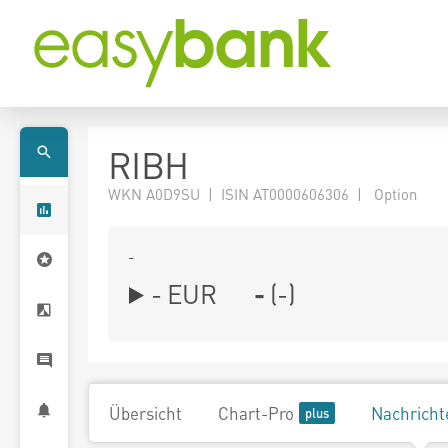
RIBH
WKN A0D9SU | ISIN AT0000606306 | Option
-
-
EUR
-
(
-
)
Übersicht
Chart-Pro
Nachricht