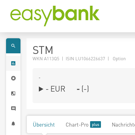
STM
WKN A113Q5 | ISIN LU1066226637 | Option
-
-
EUR
-
(
-
)
Übersicht
Chart-Pro
Nachricht