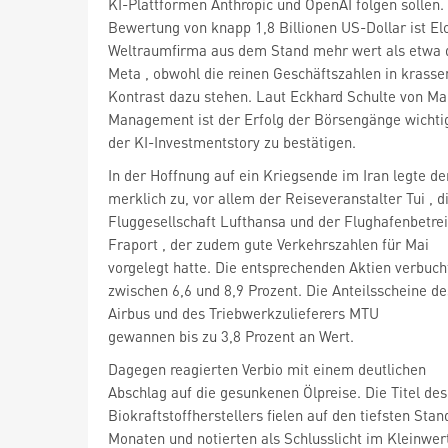
KI-Plattformen Anthropic und OpenAI folgen sollen. 
Bewertung von knapp 1,8 Billionen US-Dollar ist E
Weltraumfirma aus dem Stand mehr wert als etwa
Meta
, obwohl die reinen Geschäftszahlen in krass
Kontrast dazu stehen. Laut Eckhard Schulte von Ma
Management ist der Erfolg der Börsengänge wichtig,
der KI-Investmentstory zu bestätigen.
In der Hoffnung auf ein Kriegsende im Iran legte d
merklich zu, vor allem der Reiseveranstalter Tui
, d
Fluggesellschaft Lufthansa
und der Flughafenbetre
Fraport
, der zudem gute Verkehrszahlen für Mai
vorgelegt hatte. Die entsprechenden Aktien verbuc
zwischen 6,6 und 8,9 Prozent. Die Anteilsscheine d
Airbus
gewannen bis zu 3,8 Prozent an Wert.
Dagegen reagierten Verbio
mit einem deutlichen
Abschlag auf die gesunkenen Ölpreise. Die Titel des
Biokraftstoffherstellers fielen auf den tiefsten Stand