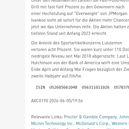
Unter den Nebenwerten zählten die Fast-Food-Kett
Grill
mit fast fünf Prozent zu den Gewinnern nach
einer Hochstufung auf "Overweight" von JPMorgan.
Ivankoe sieht ab sofort für die Aktien mehr Chancen
jetzt wo das Unternehmen reife. Die Aktien hatten z
tiefsten Stand seit Anfang 2023 erreicht.
Die Anteile des Sportartikelkonzerns Lululemon
verloren acht Prozent. Sie waren kurz unter 110 Dol
niedrigste Niveau seit Mai 2018 abgerutscht. Laut 
Hutchinson von der Bank of America wirft eine U
Ende April und Anfang Mai Fragen bezüglich der Zie
zweite Halbjahr auf./tih/he
AXC0190 2026-06-05/19:56
Relevante Links:
Procter & Gamble Company
,
John
Micron Technology Inc.
,
McDonald's Corp.
,
Western 