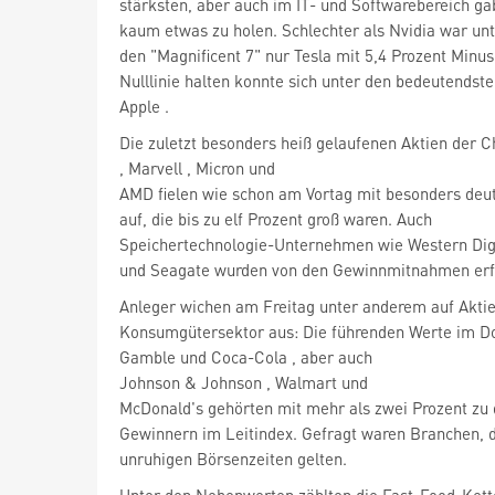
stärksten, aber auch im IT- und Softwarebereich ga
kaum etwas zu holen. Schlechter als Nvidia
war unt
den "Magnificent 7" nur Tesla mit 5,4 Prozent Minu
Nulllinie halten konnte sich unter den bedeutendst
Apple
.
, Marvell
, Micron
und
AMD fielen wie schon am Vortag mit besonders deut
auf, die bis zu elf Prozent groß waren. Auch
Speichertechnologie-Unternehmen wie Western Dig
und Seagate
wurden von den Gewinnmitnahmen erf
Anleger wichen am Freitag unter anderem auf Akti
Konsumgütersektor aus: Die führenden Werte im D
Gamble
und Coca-Cola
, aber auch
Johnson & Johnson
, Walmart
und
McDonald's
gehörten mit mehr als zwei Prozent zu
Gewinnern im Leitindex. Gefragt waren Branchen, di
unruhigen Börsenzeiten gelten.