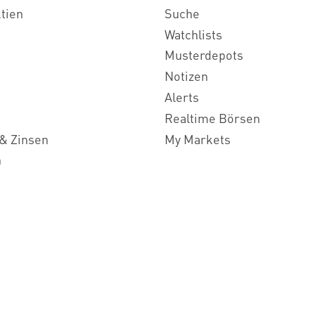
ktien
Suche
Watchlists
Musterdepots
Notizen
Alerts
Realtime Börsen
& Zinsen
My Markets
n