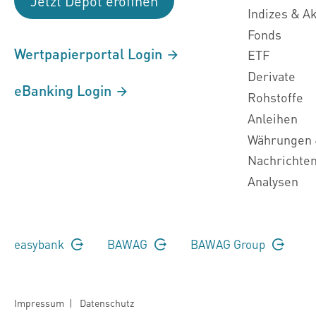
Jetzt Depot eröffnen
Indizes & A
Fonds
Wertpapierportal Login
ETF
Derivate
eBanking Login
Rohstoffe
Anleihen
Währungen 
Nachrichte
Analysen
easybank
BAWAG
BAWAG Group
Impressum
|
Datenschutz