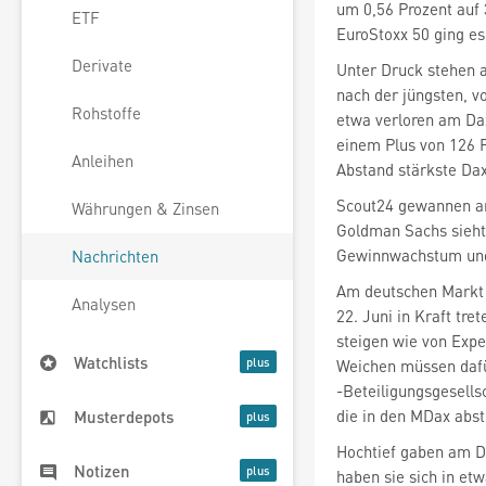
um 0,56 Prozent auf
ETF
EuroStoxx 50
ging es
Derivate
Unter Druck stehen 
Rohstoffe
etwa verloren am Dax
einem Plus von 126 
Anleihen
Abstand stärkste Da
Scout24
gewannen an
Währungen & Zinsen
Goldman Sachs sieht 
Gewinnwachstum und 
Nachrichten
Am deutschen Markt 
Analysen
steigen wie von Expe
Watchlists
-Beteiligungsgesell
die in den MDax
abst
Musterdepots
Hochtief gaben am Do
Notizen
haben sie sich in etw