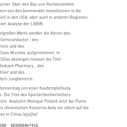
Turner. Über den Bau von Rechenzentren
zern von den boomenden Investitionen in die
ziell in den USA, aber auch in anderen Regionen,
einer Analyse der LBBW.
telgroßen Werte werden die Aktien des
 Semiconductor
, des
tronic
und des
s Suss Microtec
aufgenommen. In
x SDax
absteigen müssen die Titel
 Redcare Pharmacy
, des
tröer
und des
llers Jungheinrich
.
onnerstag von einer Kaufempfehlung
b. Die Titel des Sportartikelherstellers
ent. Analystin Monique Pollard setzt bei Puma
s chinesischen Konzerns Anta vor allem auf die
en in China./ajx/jha/