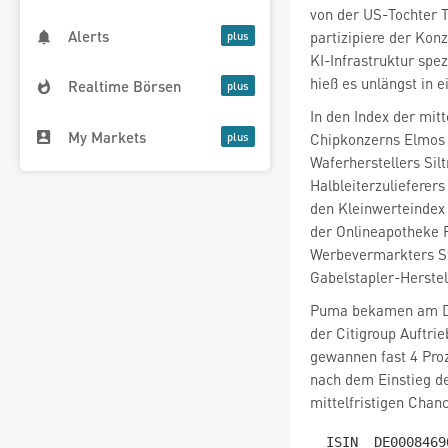
von der US-Tochter 
Alerts
partizipiere der Kon
KI-Infrastruktur spe
hieß es unlängst in 
Realtime Börsen
In den Index der mit
My Markets
Chipkonzerns Elmos
Waferherstellers Sil
Halbleiterzulieferer
den Kleinwerteinde
der Onlineapotheke
Werbevermarkters S
Gabelstapler-Herste
Puma
bekamen am D
der Citigroup Auftrie
gewannen fast 4 Proz
nach dem Einstieg de
mittelfristigen Chanc