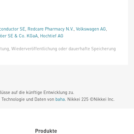
conductor SE
,
Redcare Pharmacy N.V.
,
Volkswagen AG
,
röer SE & Co. KGaA
,
Hochtief AG
itung, Wiederveröffentlichung oder dauerhafte Speicherung
üsse auf die künftige Entwicklung zu.
. Technologie und Daten von
baha
. Nikkei 225 ©Nikkei Inc.
Produkte