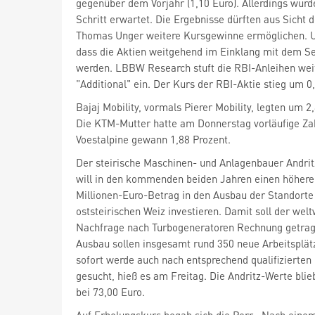
gegenüber dem Vorjahr (1,10 Euro). Allerdings wurd
Schritt erwartet. Die Ergebnisse dürften aus Sicht 
Thomas Unger weitere Kursgewinne ermöglichen. 
dass die Aktien weitgehend im Einklang mit dem S
werden. LBBW Research stuft die RBI-Anleihen weit
"Additional" ein. Der Kurs der RBI-Aktie stieg um 0
Bajaj Mobility, vormals Pierer Mobility, legten um 2
Die KTM-Mutter hatte am Donnerstag vorläufige Zah
Voestalpine
gewann 1,88 Prozent.
Der steirische Maschinen- und Anlagenbauer Andrit
will in den kommenden beiden Jahren einen höheren
Millionen-Euro-Betrag in den Ausbau der Standorte 
oststeirischen Weiz investieren. Damit soll der wel
Nachfrage nach Turbogeneratoren Rechnung getrag
Ausbau sollen insgesamt rund 350 neue Arbeitsplät
sofort werde auch nach entsprechend qualifizierten
gesucht, hieß es am Freitag. Die Andritz-Werte bli
bei 73,00 Euro.