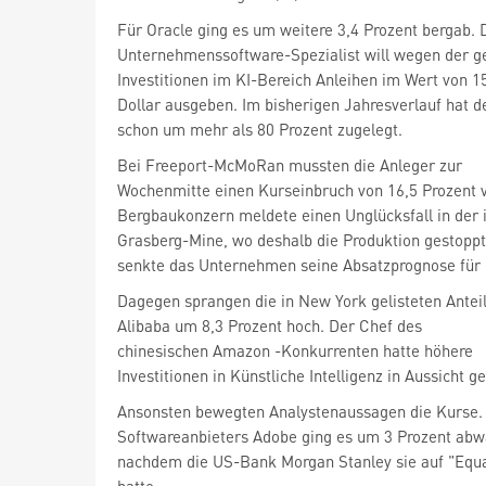
Für Oracle
ging es um weitere 3,4 Prozent bergab. 
Unternehmenssoftware-Spezialist will wegen der g
Investitionen im KI-Bereich Anleihen im Wert von 15
Dollar ausgeben. Im bisherigen Jahresverlauf hat d
schon um mehr als 80 Prozent zugelegt.
Bei Freeport-McMoRan
mussten die Anleger zur
Wochenmitte einen Kurseinbruch von 16,5 Prozent v
Bergbaukonzern meldete einen Unglücksfall in der 
Grasberg-Mine, wo deshalb die Produktion gestopp
senkte das Unternehmen seine Absatzprognose für d
Dagegen sprangen die in New York gelisteten Antei
Alibaba
um 8,3 Prozent hoch. Der Chef des
chinesischen Amazon
-Konkurrenten hatte höhere
Investitionen in Künstliche Intelligenz in Aussicht ges
Ansonsten bewegten Analystenaussagen die Kurse. 
Softwareanbieters Adobe
ging es um 3 Prozent abw
nachdem die US-Bank Morgan Stanley sie auf "Equa