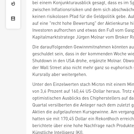
bei einem Konjunkturausblick gesagt, dass es im S
zwischen Inflationsrisiken und dem sich abschwäc
keinen risikolosen Pfad für die Geldpolitik gebe. A
auf eine "recht hohe Bewertung" der Aktienkurse hin
Investoren aufhorchen und etwas den Fuß vom Gas
Kapitalmarktstratege Jürgen Molnar vom Broker R
Die darauffolgenden Gewinnmitnahmen könnten a
geschuldet sein, dass in der kommenden Woche wie
Shutdown in den USA drohe, ergänzte Molnar. Obw
der Wall Street also nicht mehr ganz so euphorisch 
Kursrally aber weitergehen.
Unter den Einzelwerten stach Micron
mit einem Mi
von 3,6 Prozent auf 160,44 US-Dollar heraus. Trotz 
optimistischen Ausblicks des Chipherstellers auf d
Quartal versilberten die Anleger nach dem zuletzt 
Aktien die aufgelaufenen Kursgewinne. Am vergan
hatten sie mit 170,45 Dollar ein Rekordhoch erreich
berichtete über eine hohe Nachfrage nach Produkt
Künstliche Intelligenz (KI).