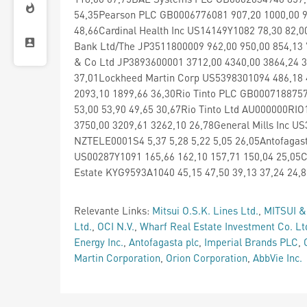
54,35Pearson PLC GB0006776081 907,20 1000,00 95
48,66Cardinal Health Inc US14149Y1082 78,30 82,0
Bank Ltd/The JP3511800009 962,00 950,00 854,13 
& Co Ltd JP3893600001 3712,00 4340,00 3864,24 33
37,01Lockheed Martin Corp US5398301094 486,18 
2093,10 1899,66 36,30Rio Tinto PLC GB000718875
53,00 53,90 49,65 30,67Rio Tinto Ltd AU000000RIO
3750,00 3209,61 3262,10 26,78General Mills Inc U
NZTELE0001S4 5,37 5,28 5,22 5,05 26,05Antofagas
US00287Y1091 165,66 162,10 157,71 150,04 25,05C
Estate KYG9593A1040 45,15 47,50 39,13 37,24 24,8
Relevante Links:
Mitsui O.S.K. Lines Ltd.
,
MITSUI &
Ltd.
,
OCI N.V.
,
Wharf Real Estate Investment Co. Lt
Energy Inc.
,
Antofagasta plc
,
Imperial Brands PLC
,
Martin Corporation
,
Orion Corporation
,
AbbVie Inc.