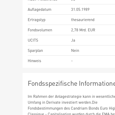
Auflagedatum
31.05.1989
Ertragstyp
thesaurierend
Fondsvolumen
2,78 Mrd. EUR
UCITS
Ja
Sparplan
Nein
Hinweis
-
Fondsspezifische Information
Im Rahmen der Anlagestrategie kann in wesentlic
Umfang in Derivate investiert werden.Die
Fondsbestimmungen des Candriam Bonds Euro High
Classique - Capitalisation wurden durch die FMA be