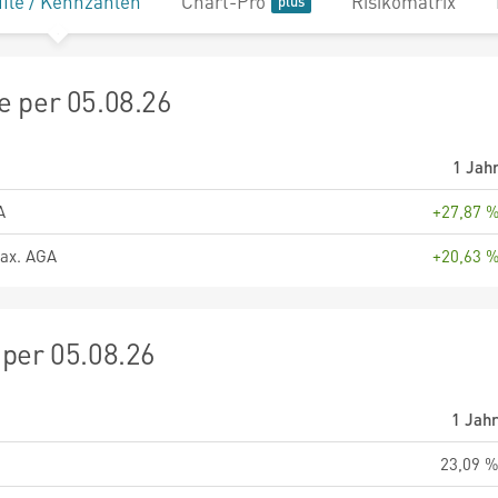
file / Kennzahlen
Chart-Pro
Risikomatrix
 per 05.08.26
1 Jah
A
+27,87 
ax. AGA
+20,63 
per 05.08.26
1 Jah
23,09 