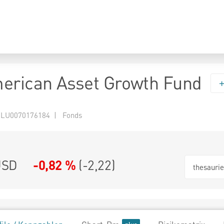
erican Asset Growth Fund
 LU0070176184 | Fonds
USD
-0,82 %
(
-2,22
)
thesauri