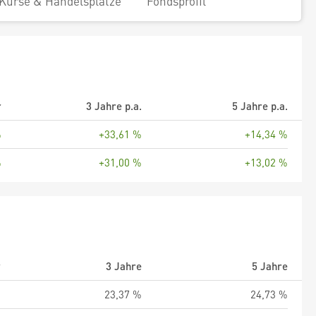
Kurse & Handelsplätze
Fondsprofil
r
3 Jahre p.a.
5 Jahre p.a.
%
+33,61 %
+14,34 %
%
+31,00 %
+13,02 %
r
3 Jahre
5 Jahre
%
23,37 %
24,73 %