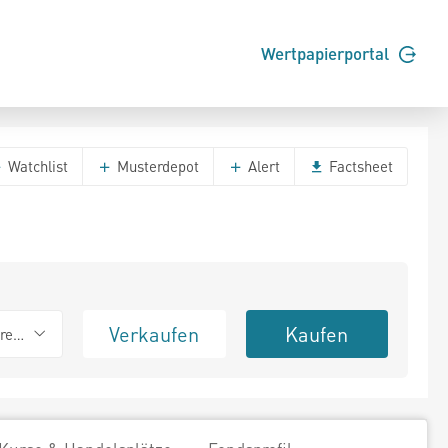
Wertpapierportal
Watchlist
Musterdepot
Alert
Factsheet
Verkaufen
Kaufen
erend