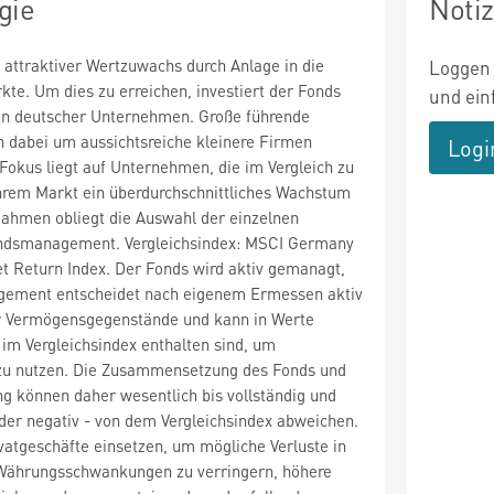
gie
Noti
n attraktiver Wertzuwachs durch Anlage in die
Loggen 
te. Um dies zu erreichen, investiert der Fonds
und ein
en deutscher Unternehmen. Große führende
dabei um aussichtsreiche kleinere Firmen
Logi
Fokus liegt auf Unternehmen, die im Vergleich zu
ihrem Markt ein überdurchschnittliches Wachstum
Rahmen obliegt die Auswahl der einzelnen
ndsmanagement. Vergleichsindex: MSCI Germany
t Return Index. Der Fonds wird aktiv gemanagt,
gement entscheidet nach eigenem Ermessen aktiv
r Vermögensgegenstände und kann in Werte
t im Vergleichsindex enthalten sind, um
 zu nutzen. Die Zusammensetzung des Fonds und
g können daher wesentlich bis vollständig und
 oder negativ - von dem Vergleichsindex abweichen.
atgeschäfte einsetzen, um mögliche Verluste in
 Währungsschwankungen zu verringern, höhere