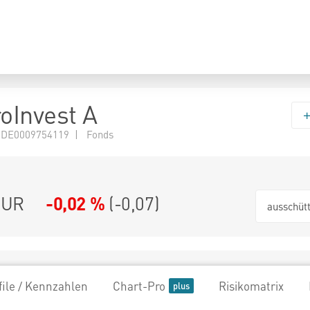
oInvest A
 DE0009754119 | Fonds
EUR
-0,02 %
(
-0,07
)
ausschüt
file / Kennzahlen
Chart-Pro
Risikomatrix