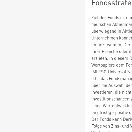
Fondsstrate
Ziel des Fonds ist ei
deutschen Aktienmärk
überwiegend in Akti
Unternehmen können 
ergänzt werden. Der 
ihrer Branche oder 
erzielen. In diesem 
Wertpapiere dem Fo
IMI ESG Universal Ne
d.h., das Fondsmana
über die Auswahl de
investieren, die nich
Investitionschancen
seine Wertentwicklun
langfristig - positiv
Der Fonds kann Deriv
Folge von Zins- und