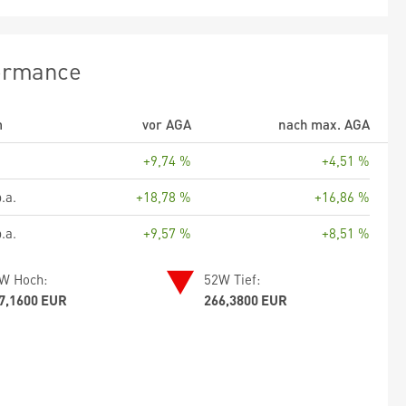
ormance
m
vor AGA
nach max. AGA
+9,74 %
+4,51 %
.a.
+18,78 %
+16,86 %
.a.
+9,57 %
+8,51 %
W Hoch:
52W Tief:
7,1600 EUR
266,3800 EUR