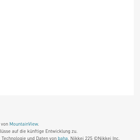
e von
MountainView
.
üsse auf die künftige Entwicklung zu.
. Technologie und Daten von
baha
. Nikkei 225 ©Nikkei Inc.