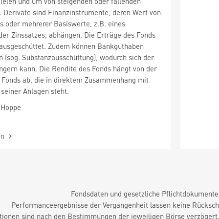
ielen und um von steigenden oder fallenden
n. Derivate sind Finanzinstrumente, deren Wert von
s oder mehrerer Basiswerte, z.B. eines
der Zinssatzes, abhängen. Die Erträge des Fonds
 ausgeschüttet. Zudem können Bankguthaben
 (sog. Substanzausschüttung), wodurch sich der
ngern kann. Die Rendite des Fonds hängt von der
 Fonds ab, die in direktem Zusammenhang mit
seiner Anlagen steht.
 Hoppe
en
Fondsdaten und gesetzliche Pflichtdokument
Performanceergebnisse der Vergangenheit lassen keine Rückschl
tionen sind nach den Bestimmungen der jeweiligen Börse verzögert