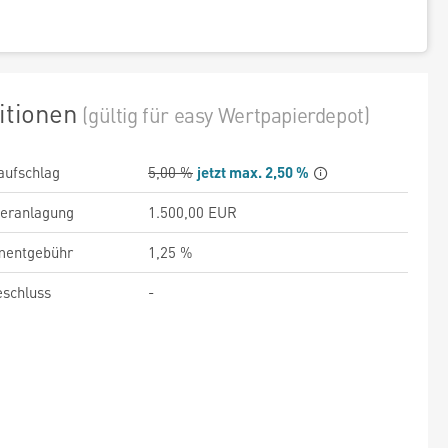
itionen
(gültig für easy Wertpapierdepot)
aufschlag
5,00 %
jetzt max. 2,50 %
veranlagung
1.500,00 EUR
entgebühr
1,25 %
schluss
-