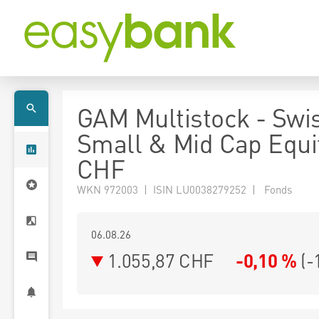
GAM Multistock - Swi
Small & Mid Cap Equit
CHF
WKN 972003 | ISIN LU0038279252 | Fonds
06.08.26
1.055,87 CHF
-0,10 %
(
-