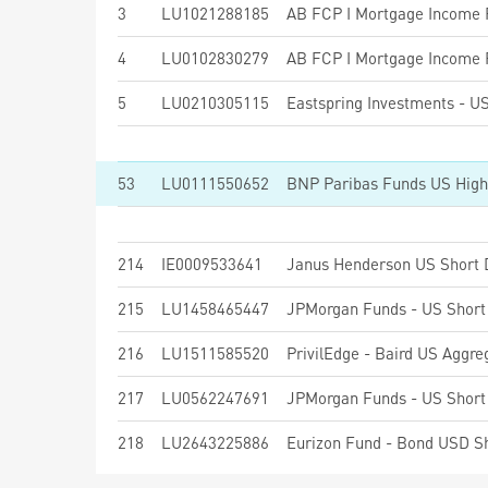
3
LU1021288185
AB FCP I Mortgage Income P
4
LU0102830279
AB FCP I Mortgage Income P
5
LU0210305115
Eastspring Investments - US
53
LU0111550652
BNP Paribas Funds US High 
214
IE0009533641
Janus Henderson US Short 
215
LU1458465447
216
LU1511585520
217
LU0562247691
218
LU2643225886