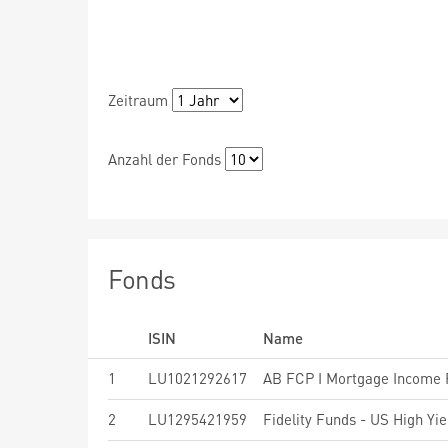
Zeitraum
Anzahl der Fonds
Fonds
ISIN
Name
1
LU1021292617
AB FCP I Mortgage Income P
2
LU1295421959
Fidelity Funds - US High Y