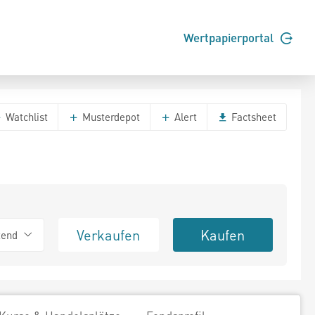
Wertpapierportal
Watchlist
Musterdepot
Alert
Factsheet
Verkaufen
Kaufen
tend