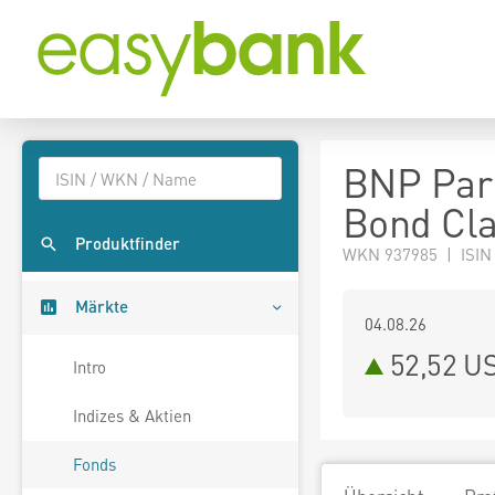
BNP Pari
Bond Cla
Produktfinder
WKN 937985 | ISIN
Märkte
04.08.26
52,52 U
Intro
Indizes & Aktien
Fonds