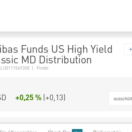
bas Funds US High Yield
ssic MD Distribution
 LU0111549308 | Fonds
SD
+0,25 %
(
+0,13
)
ausschüt