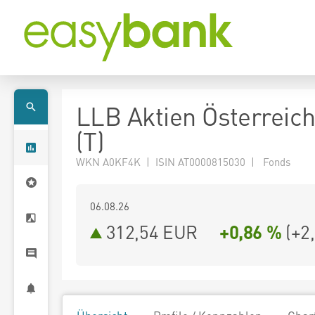
LLB Aktien Österreic
(T)
WKN A0KF4K | ISIN AT0000815030 | Fonds
06.08.26
312,54 EUR
+0,86 %
(
+2