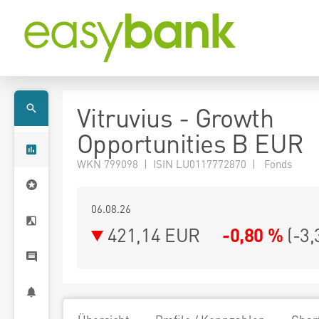
Vitruvius - Growth
Opportunities B EUR
WKN 799098 | ISIN LU0117772870 | Fonds
06.08.26
421,14 EUR
-0,80 %
(
-3,