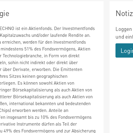
gie
Noti
HNO ist ein Aktienfonds. Der Investmentfonds
Loggen 
l Kapitalzuwachs und/oder laufende Rendite an.
und ein
 erreichen, werden für den Investmentfonds
u mindestens 51% des Fondsvermögens, Aktien
Logi
 Technologiebranche, in Form von direkt
ln, sohin nicht indirekt oder direkt über
r über Derivate, erworben. Die Emittenten
ihres Sitzes keinen geographischen
rliegen. Es können sowohl Aktien von
nger Börsekapitalisierung als auch Aktien von
lerer Börsekapitalisierung als auch Aktien von
oßen, international bekannten und bedeutenden
hips) erworben werden. Anteile an
fen insgesamt bis zu 10% des Fondsvermögens
ivative Instrumente dürfen als Teil der
 zu 49% des Fondsvermögens und zur Absicherung