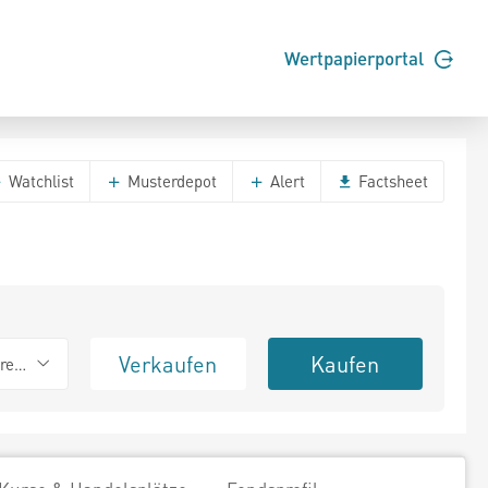
Wertpapierportal
Watchlist
Musterdepot
Alert
Factsheet
Verkaufen
Kaufen
erend