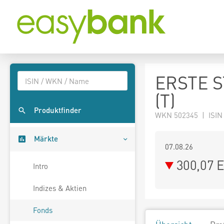
ERSTE S
(T)
Produktfinder
WKN 502345 | ISIN
Märkte
07.08.26
300,07 
Intro
Indizes & Aktien
Fonds