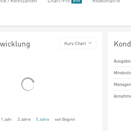
file / Kennzahlen
Chart-Pro
Risikomatrix
twicklung
Kond
Kurs-Chart
Ausgabe
Mindest
Managem
Annahme
1 Jahr
3 Jahre
5 Jahre
seit Beginn