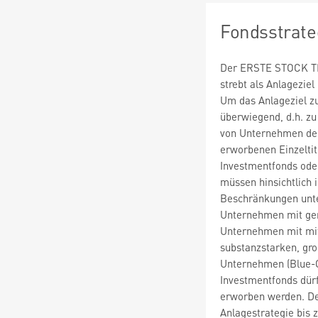
Fondsstrate
Der ERSTE STOCK TEC
strebt als Anlagezie
Um das Anlageziel zu
überwiegend, d.h. z
von Unternehmen der
erworbenen Einzeltite
Investmentfonds ode
müssen hinsichtlich 
Beschränkungen unte
Unternehmen mit geri
Unternehmen mit mitt
substanzstarken, gr
Unternehmen (Blue-C
Investmentfonds dür
erworben werden. Der
Anlagestrategie bis