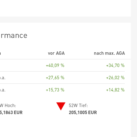
ormance
m
vor AGA
nach max. AGA
+40,09 %
+34,70 %
.a.
+27,65 %
+26,02 %
.a.
+15,73 %
+14,82 %
W Hoch:
52W Tief:
5,1863 EUR
205,1005 EUR