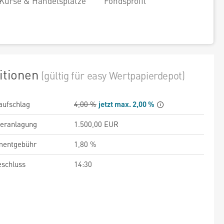
Kurse & Handelsplätze
Fondsprofil
itionen
(gültig für easy Wertpapierdepot)
aufschlag
4,00 %
jetzt max. 2,00 %
veranlagung
1.500,00 EUR
entgebühr
1,80 %
schluss
14:30