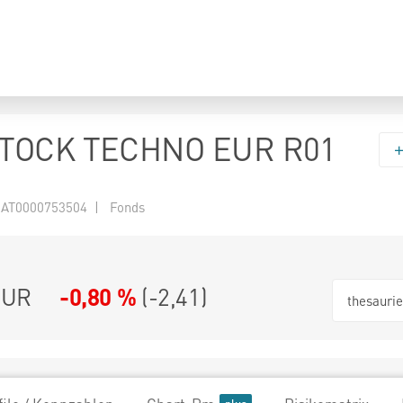
TOCK TECHNO EUR R01
 AT0000753504 | Fonds
EUR
-0,80 %
(
-2,41
)
thesauri