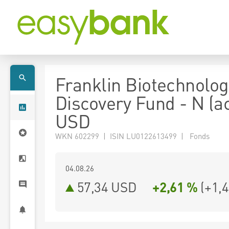
Franklin Biotechnolog
Discovery Fund - N (a
USD
WKN 602299 | ISIN LU0122613499 | Fonds
04.08.26
57,34 USD
+2,61 %
(
+1,